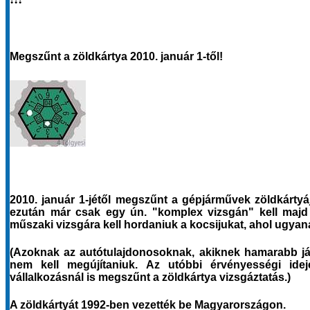
Megszűnt a zöldkártya 2010. január 1-től!
2010. január 1-jétől megszűnt a gépjárművek zöldkártyá
ezután már csak egy ún. "komplex vizsgán" kell majd
műszaki vizsgára kell hordaniuk a kocsijukat, ahol ugyana
(Azoknak az autótulajdonosoknak, akiknek hamarabb jár
nem kell megújítaniuk. Az utóbbi érvényességi idej
vállalkozásnál is megszűnt a zöldkártya vizsgáztatás.)
A zöldkártyát 1992-ben vezették be Magyarországon
.