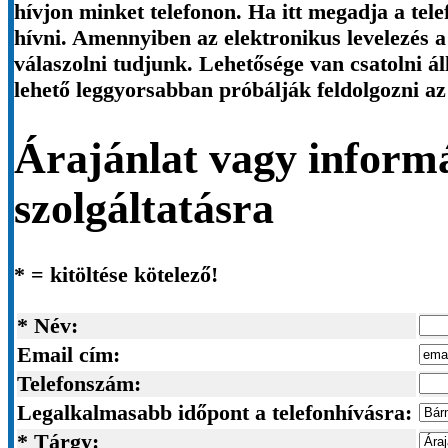
hívjon minket telefonon. Ha itt megadja a tel
hívni. Amennyiben az elektronikus levelezés 
válaszolni tudjunk. Lehetősége van csatolni 
lehető leggyorsabban próbálják feldolgozni az
Árajánlat vagy informá
szolgáltatásra
* = kitöltése kötelező!
* Név:
Email cím:
Telefonszám:
Legalkalmasabb időpont a telefonhívásra:
* Tárgy: