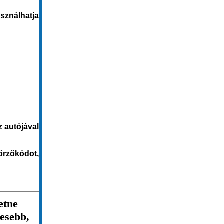
asználhatja
z autójával
ő
rzőkódot
,
etne
mesebb,