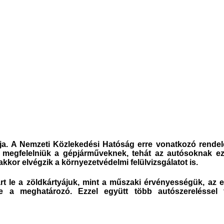
ja. A Nemzeti Közlekedési Hatóság erre vonatkozó rendele
 megfelelniük a gépjárműveknek
,
tehát a
z autósoknak e
kkor elvégzik a környezetvédelmi felülvizsgálatot is
.
t le a zöldkártyájuk, mint a műszaki érvényességük, az e
e a meghatározó. Ezzel együtt több autószereléssel 