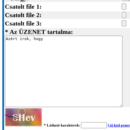
Csatolt file 1:
Csatolt file 2:
Csatolt file 3:
* Az ÜZENET tartalma:
* Látható karakterek:
[ új kód gener