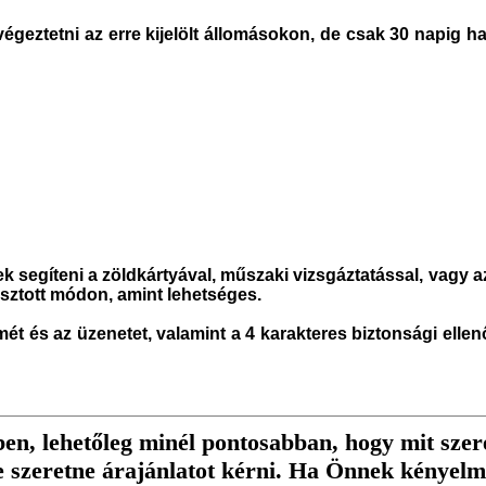
égeztetni az erre kijelölt állomásokon, de csak 30 napig h
ek se
gíteni a zöldkártyával, műszaki vizsgá
ztatással
, vagy a
lasztott módon
, amint lehetséges.
ímét és az üzenetet, valamint a 4 karakteres b
iztonsági ellen
, lehetőleg minél pontosabban, hogy mit szer
e szeretne árajánlatot kérni. Ha Önnek kényel