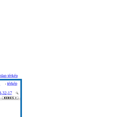
lap térkép
.
térkép
3-32-17