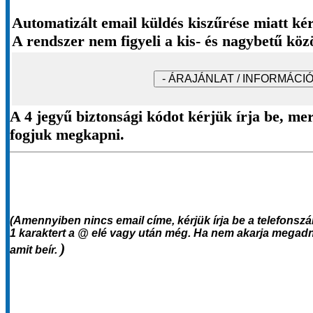
Automatizált email küldés kiszűrése miatt kér
A rendszer nem figyeli a kis- és nagybetű köz
A 4 jegyű biztonsági kódot kérjük írja be, mer
fogjuk megkapni.
(Amennyiben nincs email címe, k
érjük írja be a telefonsz
1 karaktert a @
elé vagy után még. Ha nem akarja megadni
)
amit
beír.