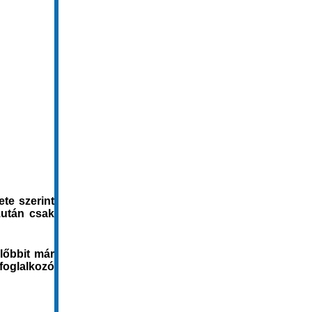
te szerint
zután csak
lőbbit már
foglalkozó