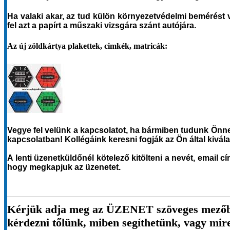
H
a valaki akar, az tud külön környezetvédelmi bemérést v
fel azt a papírt a műszaki vizsgára szánt autójára.
Az új zöldkártya plakettek, cimkék, matricák:
Vegye fel velünk
a kapcsolatot, ha bármiben tudunk Önn
kapcsolatban!
K
ollégáink keresni fo
g
ják az Ön által kivá
A lenti üzenetküldőnél
kötelező kitölteni a nevét, email c
hogy megkapjuk az üzenetet.
Kérjük adja meg az ÜZENET szöveges mezőben
kérdezni tőlünk, miben segíthetünk, vagy mir