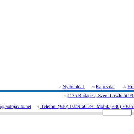
Nyitó oldal
Kapcsolat
Hon
1135 Budapest, Szent László út 99
i@autojavito.net
Telefon: (+36) 1/349-66-79 - Mobil: (+36) 70/36