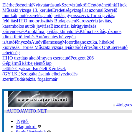
Elérhetőségeink
Nyitvatartásunk
Szervizünkről
Cégtörténetünk
Hírek
Műszaki vizsga 13. kerület
Eredetiségvizsgálat azonnal
Szerelő
munkák, autószerelés, autójavítás, gyorsszerviz
Turbó javítás,
felújítás
HHO motortisztítás Budapesten
Karosszéria javítás,
karambolos autók javítása
Biztosítási kárügyintézés,
kárrendezés
Autóklíma javítás, klímatöltés
Klíma tisztítás, ózonos
klíma fertőtlenítés
Autómentés hétvégén
is
Autófényezés
Autóvillamosság
Motordiagnosztika, hibakód
kiolvasás - törlés
Műszaki vizsga lejáratáról értesítjük Önt
Csereautó
lehetőség
HHO tisztítás akció
Ingyen csereautó
Peugeot 206
Gépjármű kárbejelentő lap
letöltés
Gyakran Ismételt Kérdések
(GY.I.K.)
Szolgáltatásaink elhelyezkedés
szerint
Tudásbázis, fogalomtár
4tolgyes
AUTOJAVITO.NET
Nyitó
Magunkról
Szolgáltatásaink