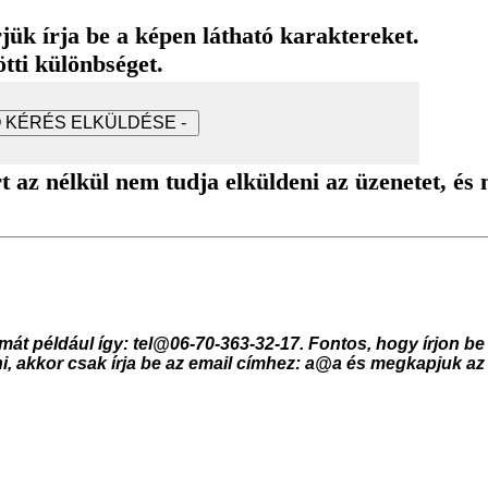
jük írja be a képen látható karaktereket.
ötti különbséget.
t az nélkül nem tudja elküldeni az üzenetet, és
ámát például így:
tel@06-70-363-32-17
. Fontos, hogy írjon be
, akkor c
s
ak írja be
az email címhez: a@a és megkapjuk az 