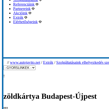
Referenciáink
Partnereink
Akcióink
Extrák
Elérhetőségeink
//
www.autojavito.net
/
Extrák
/
Szolgáltatásaink elhelyezkedés sze
!
zöldkártya Budapest-Újpest
!!!