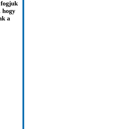
 fogjuk
, hogy
nk a