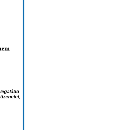
 nem
 legalább
üzenetet,